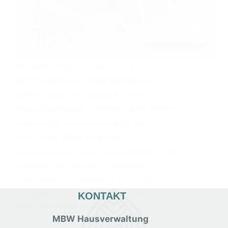
Wohnimmobilienverwalter müssen seit
2018 besondere Voraussetzungen
erfüllen und die Tätigkeit ist nun
erlaubnispflichtig. Dennoch sind immer
noch einige unprofessionelle und
manchmal sogar unseriöse
Hausverwalter in der Branche tätig. Hier
erfahren Sie, wie Sie unseriöse
Hausverwalter erkennen und sich
erfolgreich zur Wehr setzen können.
KONTAKT
MARKUS BETZMEIER
AUGUST 13, 2022
MBW Hausverwaltung